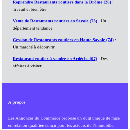
Reprendre Restaurants routiers dans la Drôme (26)
:
Travail et bien être
Vente de Restaurants routiers en Savoie (73)
: Un
département tendance
Cession de Restaurants routiers en Haute Savoie (74)
:
Un marché à découvrir
Restaurant routier à vendre en Ardèche (07)
: Des
affaires à visiter
À propos
Les Annonces du Commerce propose un outil unique de mise
en relation qualifiée conçu pour les acteurs de l’immobilier