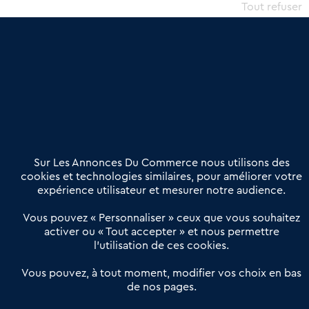
commercial et les collectivités territoriales, simple et intégrant
Tout refuser
une dimension humaine
Publier une annonce
Etre accompagné
Nous contacter
02 54 56 03 17
Contactez-nous
Villes et Territoires
Notre solution
Offres Pro
Sur Les Annonces Du Commerce nous utilisons des
Actualités
Qui sommes nous ?
cookies et technologies similaires, pour améliorer votre
expérience utilisateur et mesurer notre audience.
Derniers articles
Vous pouvez « Personnaliser » ceux que vous souhaitez
activer ou « Tout accepter » et nous permettre
Réseau 3C : un partenaire national dédié aux transactions
l’utilisation de ces cookies.
d’entreprises et de commerces
Petitscommerces : Un partenariat au service du commerce de
Vous pouvez, à tout moment, modifier vos choix en bas
de nos pages.
proximité et des territoires
1er Baromètre de la transmission de fonds de commerce