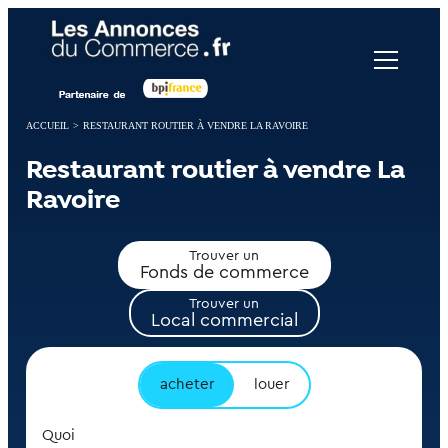
Panneau de gestion des cookies
ACCUEIL
>
RESTAURANT ROUTIER À VENDRE LA RAVOIRE
Restaurant routier à vendre La
Ravoire
Trouver un
Fonds de commerce
Trouver un
Local commercial
acheter
louer
Quoi