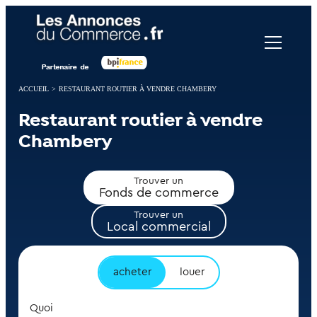
Panneau de gestion des cookies
ACCUEIL
>
RESTAURANT ROUTIER À VENDRE CHAMBERY
Restaurant routier à vendre
Chambery
Trouver un
Fonds de commerce
Trouver un
Local commercial
acheter
louer
Quoi