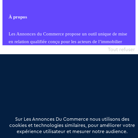
À propos
Les Annonces du Commerce propose un outil unique de mise
en relation qualifiée conçu pour les acteurs de l’immobilier
commercial et les collectivités territoriales, simple et intégrant
Tout refuser
une dimension humaine
Publier une annonce
Etre accompagné
Nous contacter
02 54 56 03 17
Contactez-nous
Villes et Territoires
Notre solution
Offres Pro
Sur Les Annonces Du Commerce nous utilisons des
Actualités
Qui sommes nous ?
cookies et technologies similaires, pour améliorer votre
expérience utilisateur et mesurer notre audience.
Derniers articles