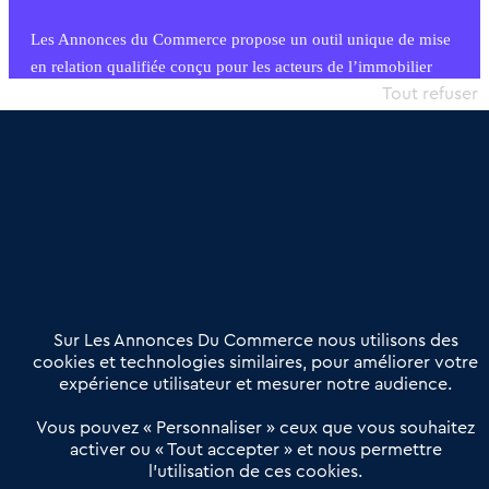
Les Annonces du Commerce propose un outil unique de mise
en relation qualifiée conçu pour les acteurs de l’immobilier
commercial et les collectivités territoriales, simple et intégrant
Tout refuser
une dimension humaine
Publier une annonce
Etre accompagné
Nous contacter
02 54 56 03 17
Contactez-nous
Villes et Territoires
Notre solution
Offres Pro
Sur Les Annonces Du Commerce nous utilisons des
Actualités
Qui sommes nous ?
cookies et technologies similaires, pour améliorer votre
expérience utilisateur et mesurer notre audience.
Derniers articles
Vous pouvez « Personnaliser » ceux que vous souhaitez
activer ou « Tout accepter » et nous permettre
Réseau 3C : un partenaire national dédié aux transactions
l’utilisation de ces cookies.
d’entreprises et de commerces