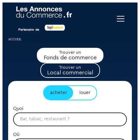
Panneau de gestion des cookies
ACCUEIL
Trouver un
Fonds de commerce
Trouver un
Local commercial
acheter
louer
Quoi
Où