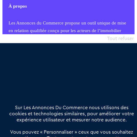
À propos
Les Annonces du Commerce propose un outil unique de mise
en relation qualifiée conçu pour les acteurs de l’immobilier
commercial et les collectivités territoriales, simple et intégrant
Tout refuser
une dimension humaine
Publier une annonce
Etre accompagné
Nous contacter
02 54 56 03 17
Contactez-nous
Villes et Territoires
Notre solution
Offres Pro
Sur Les Annonces Du Commerce nous utilisons des
Actualités
Qui sommes nous ?
cookies et technologies similaires, pour améliorer votre
expérience utilisateur et mesurer notre audience.
Derniers articles
Vous pouvez « Personnaliser » ceux que vous souhaitez