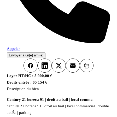
Appeler
Envoyer à un(e) ami(e)
Imprimer
Facebook
LinkedIn
X
Email
Loyer HT/HC :
5 000,00 €
Droits entrée :
65 154 €
Description du bien
Century 21 horeca 91 | droit au bail | local comme.
century 21 horeca 91 | droit au bail | local commercial | double
accÈs | parking