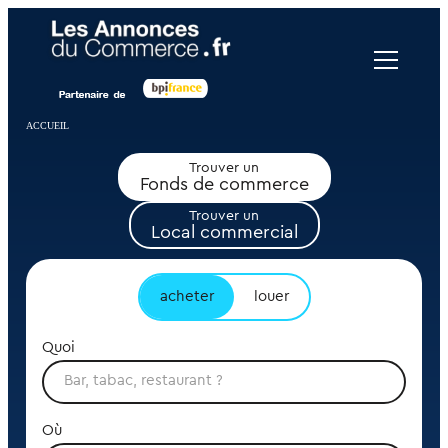
Panneau de gestion des cookies
ACCUEIL
Trouver un
Fonds de commerce
Trouver un
Local commercial
acheter
louer
Quoi
Où