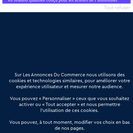
en relation qualifiée conçu pour les acteurs de l’immobilier
commercial et les collectivités territoriales, simple et intégrant
Tout refuser
une dimension humaine
Publier une annonce
Etre accompagné
Nous contacter
02 54 56 03 17
Contactez-nous
Villes et Territoires
Notre solution
Offres Pro
Sur Les Annonces Du Commerce nous utilisons des
Actualités
Qui sommes nous ?
cookies et technologies similaires, pour améliorer votre
expérience utilisateur et mesurer notre audience.
Derniers articles
Vous pouvez « Personnaliser » ceux que vous souhaitez
activer ou « Tout accepter » et nous permettre
Réseau 3C : un partenaire national dédié aux transactions
l’utilisation de ces cookies.
d’entreprises et de commerces
Petitscommerces : Un partenariat au service du commerce de
Vous pouvez, à tout moment, modifier vos choix en bas
de nos pages.
proximité et des territoires