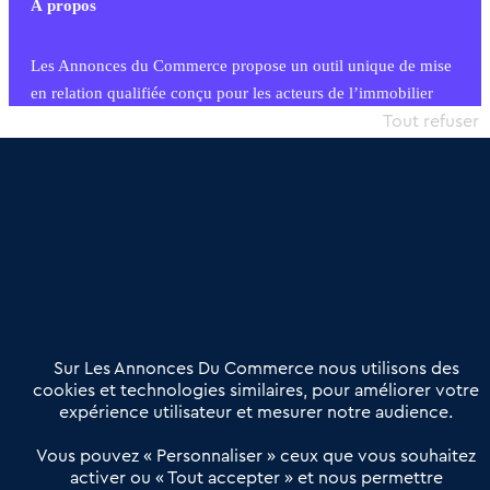
À propos
Les Annonces du Commerce propose un outil unique de mise
en relation qualifiée conçu pour les acteurs de l’immobilier
commercial et les collectivités territoriales, simple et intégrant
Tout refuser
une dimension humaine
Publier une annonce
Etre accompagné
Nous contacter
02 54 56 03 17
Contactez-nous
Villes et Territoires
Notre solution
Offres Pro
Sur Les Annonces Du Commerce nous utilisons des
Actualités
Qui sommes nous ?
cookies et technologies similaires, pour améliorer votre
expérience utilisateur et mesurer notre audience.
Derniers articles
Vous pouvez « Personnaliser » ceux que vous souhaitez
activer ou « Tout accepter » et nous permettre
Réseau 3C : un partenaire national dédié aux transactions