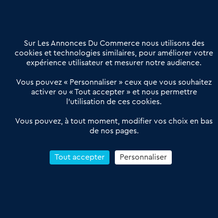
02 54 56 03 17
Contactez-nous
Villes et Territoires
Notre solution
Offres Pro
Sur Les Annonces Du Commerce nous utilisons des
Actualités
Qui sommes nous ?
cookies et technologies similaires, pour améliorer votre
expérience utilisateur et mesurer notre audience.
Derniers articles
Vous pouvez « Personnaliser » ceux que vous souhaitez
activer ou « Tout accepter » et nous permettre
Réseau 3C : un partenaire national dédié aux transactions
l’utilisation de ces cookies.
d’entreprises et de commerces
Petitscommerces : Un partenariat au service du commerce de
Vous pouvez, à tout moment, modifier vos choix en bas
de nos pages.
proximité et des territoires
1er Baromètre de la transmission de fonds de commerce
Reprendre un Restaurant Rapide
Tout accepter
Personnaliser
Céder son Fonds de Commerce : Comment réussir sa vente
4.6
13 avis Google