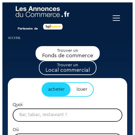
Panneau de gestion des cookies
ACCUEIL
Trouver un
Fonds de commerce
Trouver un
Local commercial
acheter
louer
Quoi
Où