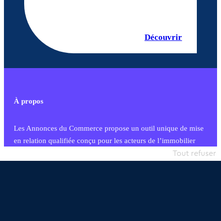
Découvrir
À propos
Les Annonces du Commerce propose un outil unique de mise
en relation qualifiée conçu pour les acteurs de l’immobilier
commercial et les collectivités territoriales, simple et intégrant
Tout refuser
une dimension humaine
Publier une annonce
Etre accompagné
Nous contacter