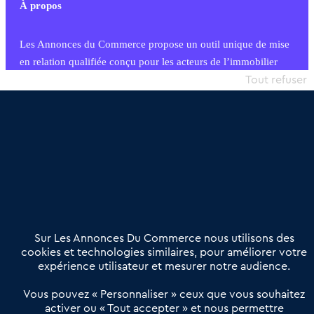
À propos
Les Annonces du Commerce propose un outil unique de mise
en relation qualifiée conçu pour les acteurs de l’immobilier
commercial et les collectivités territoriales, simple et intégrant
Tout refuser
une dimension humaine
Publier une annonce
Etre accompagné
Nous contacter
02 54 56 03 17
Contactez-nous
Villes et Territoires
Notre solution
Offres Pro
Sur Les Annonces Du Commerce nous utilisons des
Actualités
Qui sommes nous ?
cookies et technologies similaires, pour améliorer votre
expérience utilisateur et mesurer notre audience.
Derniers articles
Vous pouvez « Personnaliser » ceux que vous souhaitez
activer ou « Tout accepter » et nous permettre
Réseau 3C : un partenaire national dédié aux transactions