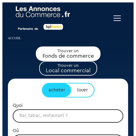
Panneau de gestion des cookies
ACCUEIL
Trouver un
Fonds de commerce
Trouver un
Local commercial
acheter
louer
Quoi
Où