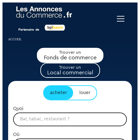
Panneau de gestion des cookies
ACCUEIL
Trouver un
Fonds de commerce
Trouver un
Local commercial
acheter
louer
Quoi
Où