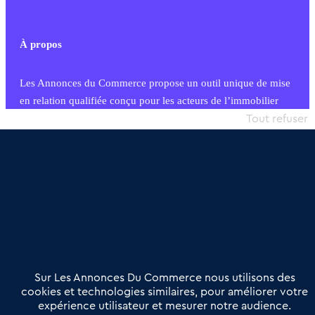
À propos
Les Annonces du Commerce propose un outil unique de mise
en relation qualifiée conçu pour les acteurs de l’immobilier
commercial et les collectivités territoriales, simple et intégrant
Tout refuser
une dimension humaine
Publier une annonce
Etre accompagné
Nous contacter
02 54 56 03 17
Contactez-nous
Villes et Territoires
Notre solution
Offres Pro
Sur Les Annonces Du Commerce nous utilisons des
Actualités
Qui sommes nous ?
cookies et technologies similaires, pour améliorer votre
expérience utilisateur et mesurer notre audience.
Derniers articles