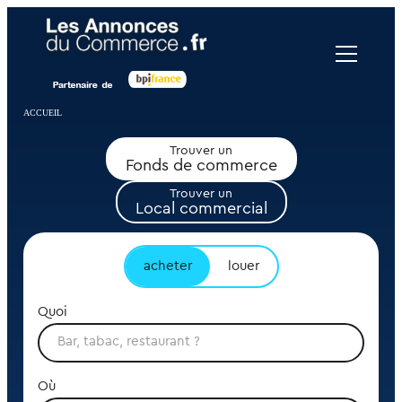
Panneau de gestion des cookies
ACCUEIL
Trouver un
Fonds de commerce
Trouver un
Local commercial
acheter
louer
Quoi
Où