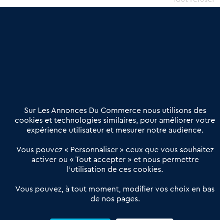
une dimension humaine
Publier une annonce
Etre accompagné
Nous contacter
02 54 56 03 17
Contactez-nous
Villes et Territoires
Notre solution
Offres Pro
Sur Les Annonces Du Commerce nous utilisons des
Actualités
Qui sommes nous ?
cookies et technologies similaires, pour améliorer votre
expérience utilisateur et mesurer notre audience.
Derniers articles
Vous pouvez « Personnaliser » ceux que vous souhaitez
activer ou « Tout accepter » et nous permettre
Réseau 3C : un partenaire national dédié aux transactions
l’utilisation de ces cookies.
d’entreprises et de commerces
Petitscommerces : Un partenariat au service du commerce de
Vous pouvez, à tout moment, modifier vos choix en bas
de nos pages.
proximité et des territoires
1er Baromètre de la transmission de fonds de commerce