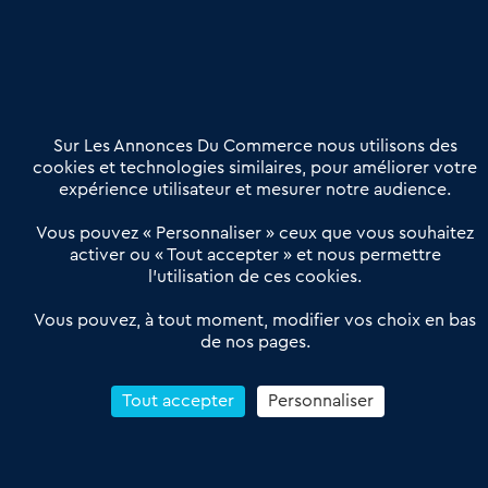
Nous contacter
02 54 56 03 17
Contactez-nous
Villes et Territoires
Notre solution
Offres Pro
Sur Les Annonces Du Commerce nous utilisons des
Actualités
Qui sommes nous ?
cookies et technologies similaires, pour améliorer votre
expérience utilisateur et mesurer notre audience.
Derniers articles
Vous pouvez « Personnaliser » ceux que vous souhaitez
activer ou « Tout accepter » et nous permettre
Réseau 3C : un partenaire national dédié aux transactions
l’utilisation de ces cookies.
d’entreprises et de commerces
Petitscommerces : Un partenariat au service du commerce de
Vous pouvez, à tout moment, modifier vos choix en bas
de nos pages.
proximité et des territoires
1er Baromètre de la transmission de fonds de commerce
Reprendre un Restaurant Rapide
Tout accepter
Personnaliser
Céder son Fonds de Commerce : Comment réussir sa vente
4.6
13 avis Google