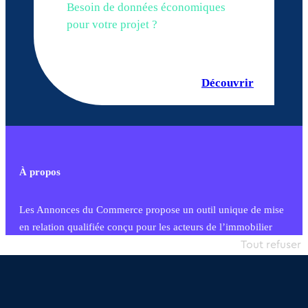
Besoin de données économiques
pour votre projet ?
Découvrir
À propos
Les Annonces du Commerce propose un outil unique de mise
en relation qualifiée conçu pour les acteurs de l’immobilier
commercial et les collectivités territoriales, simple et intégrant
Tout refuser
une dimension humaine
Publier une annonce
Etre accompagné