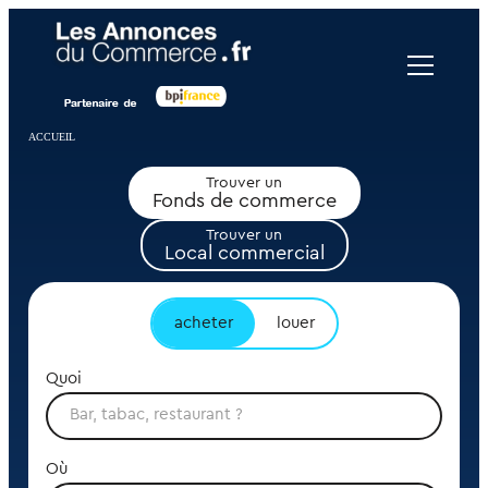
Panneau de gestion des cookies
ACCUEIL
Trouver un
Fonds de commerce
Trouver un
Local commercial
acheter
louer
Quoi
Où