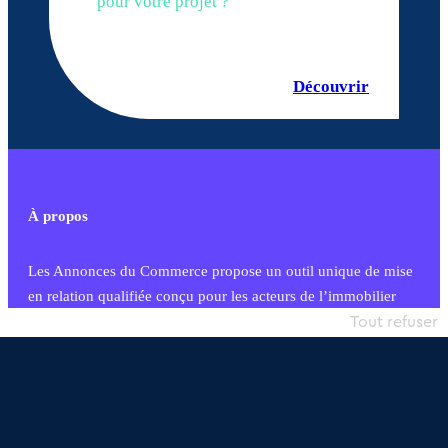
pour votre projet ?
Découvrir
À propos
Les Annonces du Commerce propose un outil unique de mise
en relation qualifiée conçu pour les acteurs de l’immobilier
commercial et les collectivités territoriales, simple et intégrant
Tout refuser
une dimension humaine
Publier une annonce
Etre accompagné
Nous contacter