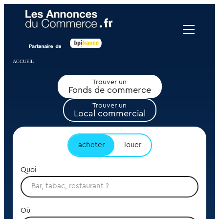
Panneau de gestion des cookies
ACCUEIL
Trouver un
Fonds de commerce
Trouver un
Local commercial
acheter
louer
Quoi
Où