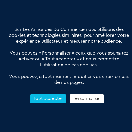
02 54 56 03 17
Contactez-nous
Villes et Territoires
Notre solution
Offres Pro
Sur Les Annonces Du Commerce nous utilisons des
Actualités
Qui sommes nous ?
cookies et technologies similaires, pour améliorer votre
expérience utilisateur et mesurer notre audience.
Derniers articles
Vous pouvez « Personnaliser » ceux que vous souhaitez
activer ou « Tout accepter » et nous permettre
Réseau 3C : un partenaire national dédié aux transactions
l’utilisation de ces cookies.
d’entreprises et de commerces
Petitscommerces : Un partenariat au service du commerce de
Vous pouvez, à tout moment, modifier vos choix en bas
de nos pages.
proximité et des territoires
1er Baromètre de la transmission de fonds de commerce
Reprendre un Restaurant Rapide
Tout accepter
Personnaliser
Céder son Fonds de Commerce : Comment réussir sa vente
4.6
13 avis Google