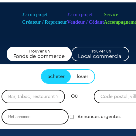
J’ai un projet
J’ai un projet
Service
Créateur / Repreneur
Vendeur / Cédant
Accompagneme
Trouver un
Trouver un
Fonds de commerce
Local commercial
acheter
louer
Où
Annonces urgentes