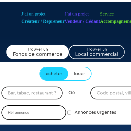
J’ai un projet
J’ai un projet
Service
Créateur / Repreneur
Vendeur / Cédant
Accompagneme
Trouver un
Trouver un
Fonds de commerce
Local commercial
acheter
louer
Où
Annonces urgentes