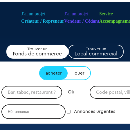
J’ai un projet
J’ai un projet
Service
Créateur / Repreneur
Vendeur / Cédant
Accompagneme
Trouver un
Trouver un
Fonds de commerce
Local commercial
acheter
louer
Où
Annonces urgentes