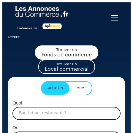
Panneau de gestion des cookies
ACCUEIL
Trouver un
Fonds de commerce
Trouver un
Local commercial
acheter
louer
Quoi
Où