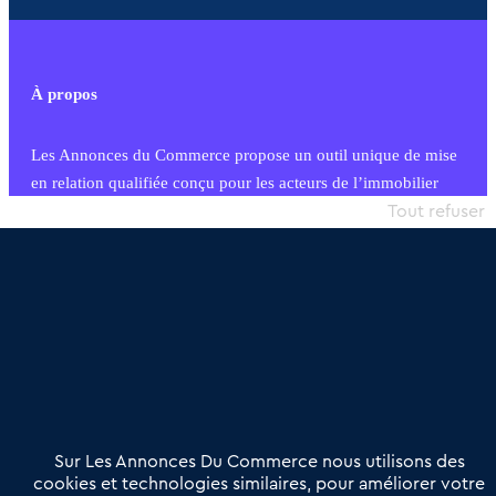
À propos
Les Annonces du Commerce propose un outil unique de mise
en relation qualifiée conçu pour les acteurs de l’immobilier
commercial et les collectivités territoriales, simple et intégrant
Tout refuser
une dimension humaine
Publier une annonce
Etre accompagné
Nous contacter
02 54 56 03 17
Contactez-nous
Villes et Territoires
Notre solution
Offres Pro
Sur Les Annonces Du Commerce nous utilisons des
Actualités
Qui sommes nous ?
cookies et technologies similaires, pour améliorer votre