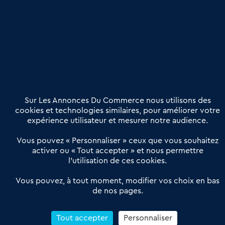
Publier une annonce
Etre accompagné
Nous contacter
02 54 56 03 17
Contactez-nous
Villes et Territoires
Notre solution
Offres Pro
Sur Les Annonces Du Commerce nous utilisons des
Actualités
Qui sommes nous ?
cookies et technologies similaires, pour améliorer votre
expérience utilisateur et mesurer notre audience.
Derniers articles
Vous pouvez « Personnaliser » ceux que vous souhaitez
activer ou « Tout accepter » et nous permettre
Réseau 3C : un partenaire national dédié aux transactions
l’utilisation de ces cookies.
d’entreprises et de commerces
Petitscommerces : Un partenariat au service du commerce de
Vous pouvez, à tout moment, modifier vos choix en bas
de nos pages.
proximité et des territoires
1er Baromètre de la transmission de fonds de commerce
Reprendre un Restaurant Rapide
Tout accepter
Personnaliser