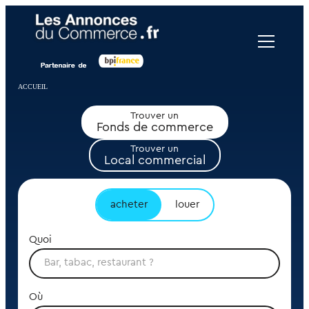
Panneau de gestion des cookies
ACCUEIL
Trouver un
Fonds de commerce
Trouver un
Local commercial
acheter
louer
Quoi
Où