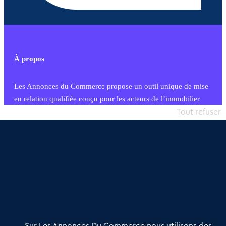
À propos
Les Annonces du Commerce propose un outil unique de mise
en relation qualifiée conçu pour les acteurs de l’immobilier
commercial et les collectivités territoriales, simple et intégrant
Tout refuser
une dimension humaine
Publier une annonce
Etre accompagné
Nous contacter
02 54 56 03 17
Contactez-nous
Villes et Territoires
Notre solution
Offres Pro