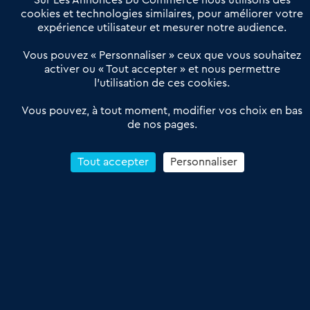
Sur Les Annonces Du Commerce nous utilisons des
Actualités
Qui sommes nous ?
cookies et technologies similaires, pour améliorer votre
expérience utilisateur et mesurer notre audience.
Derniers articles
Vous pouvez « Personnaliser » ceux que vous souhaitez
activer ou « Tout accepter » et nous permettre
Réseau 3C : un partenaire national dédié aux transactions
l’utilisation de ces cookies.
d’entreprises et de commerces
Petitscommerces : Un partenariat au service du commerce de
Vous pouvez, à tout moment, modifier vos choix en bas
de nos pages.
proximité et des territoires
1er Baromètre de la transmission de fonds de commerce
Reprendre un Restaurant Rapide
Tout accepter
Personnaliser
Céder son Fonds de Commerce : Comment réussir sa vente
4.6
13 avis Google
Conditions Générales de Vente & d’Utilisation
Les Annonces du Commerce 2011-2026 – Tous droits réservés – réalisé
par
Dare Dare