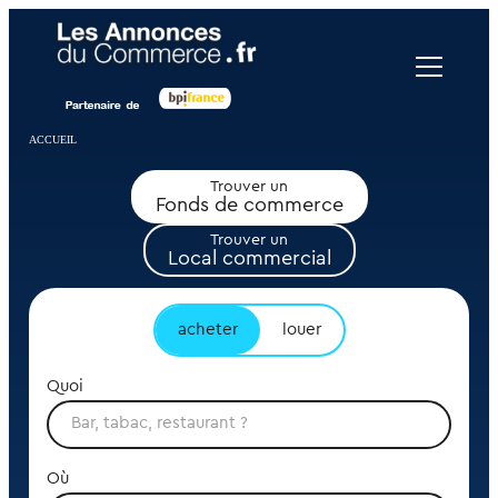
Panneau de gestion des cookies
ACCUEIL
Trouver un
Fonds de commerce
Trouver un
Local commercial
acheter
louer
Quoi
Où