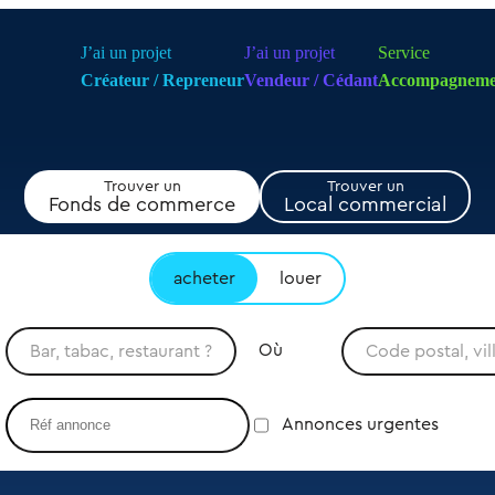
J’ai un projet
J’ai un projet
Service
Créateur / Repreneur
Vendeur / Cédant
Accompagneme
Trouver un
Trouver un
Fonds de commerce
Local commercial
acheter
louer
Où
Annonces urgentes