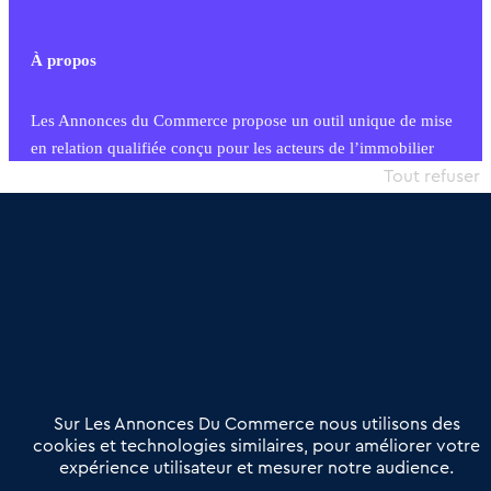
À propos
Les Annonces du Commerce propose un outil unique de mise
en relation qualifiée conçu pour les acteurs de l’immobilier
commercial et les collectivités territoriales, simple et intégrant
Tout refuser
une dimension humaine
Publier une annonce
Etre accompagné
Nous contacter
02 54 56 03 17
Contactez-nous
Villes et Territoires
Notre solution
Offres Pro
Sur Les Annonces Du Commerce nous utilisons des
Actualités
Qui sommes nous ?
cookies et technologies similaires, pour améliorer votre
expérience utilisateur et mesurer notre audience.
Derniers articles