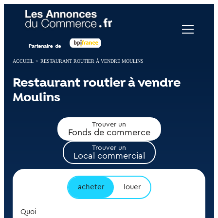
Panneau de gestion des cookies
ACCUEIL
>
RESTAURANT ROUTIER À VENDRE MOULINS
Restaurant routier à vendre
Moulins
Trouver un
Fonds de commerce
Trouver un
Local commercial
acheter
louer
Quoi