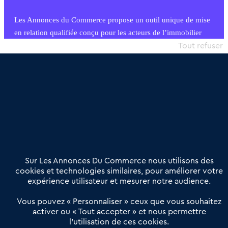
Les Annonces du Commerce propose un outil unique de mise
en relation qualifiée conçu pour les acteurs de l’immobilier
commercial et les collectivités territoriales, simple et intégrant
Tout refuser
une dimension humaine
Publier une annonce
Etre accompagné
Nous contacter
02 54 56 03 17
Contactez-nous
Villes et Territoires
Notre solution
Offres Pro
Sur Les Annonces Du Commerce nous utilisons des
Actualités
Qui sommes nous ?
cookies et technologies similaires, pour améliorer votre
expérience utilisateur et mesurer notre audience.
Derniers articles
Vous pouvez « Personnaliser » ceux que vous souhaitez
activer ou « Tout accepter » et nous permettre
Réseau 3C : un partenaire national dédié aux transactions
l’utilisation de ces cookies.