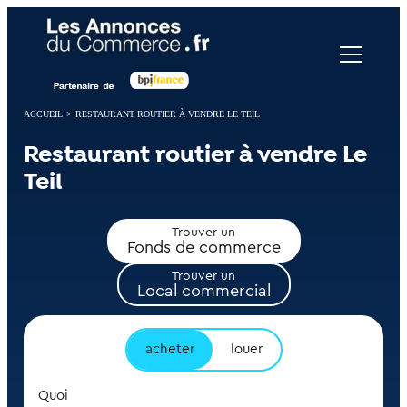
Panneau de gestion des cookies
ACCUEIL
>
RESTAURANT ROUTIER À VENDRE LE TEIL
Restaurant routier à vendre Le
Teil
Trouver un
Fonds de commerce
Trouver un
Local commercial
acheter
louer
Quoi