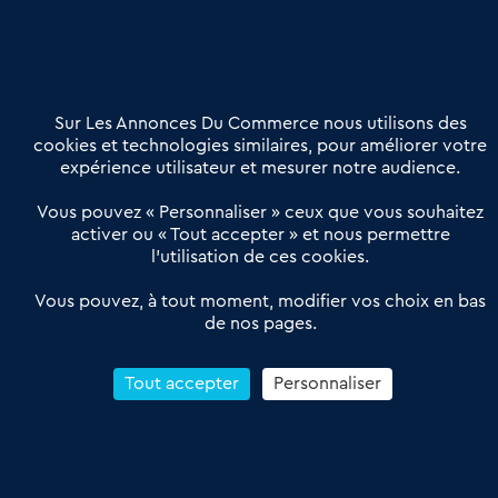
02 54 56 03 17
Contactez-nous
Villes et Territoires
Notre solution
Offres Pro
Sur Les Annonces Du Commerce nous utilisons des
Actualités
Qui sommes nous ?
cookies et technologies similaires, pour améliorer votre
expérience utilisateur et mesurer notre audience.
Derniers articles
Vous pouvez « Personnaliser » ceux que vous souhaitez
activer ou « Tout accepter » et nous permettre
Réseau 3C : un partenaire national dédié aux transactions
l’utilisation de ces cookies.
d’entreprises et de commerces
Petitscommerces : Un partenariat au service du commerce de
Vous pouvez, à tout moment, modifier vos choix en bas
de nos pages.
proximité et des territoires
1er Baromètre de la transmission de fonds de commerce
Reprendre un Restaurant Rapide
Tout accepter
Personnaliser
Céder son Fonds de Commerce : Comment réussir sa vente
4.6
13 avis Google