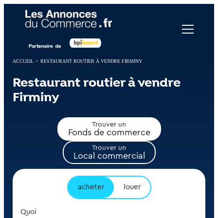
Panneau de gestion des cookies
ACCUEIL
>
RESTAURANT ROUTIER À VENDRE FIRMINY
Restaurant routier à vendre
Firminy
Trouver un
Fonds de commerce
Trouver un
Local commercial
acheter
louer
Quoi