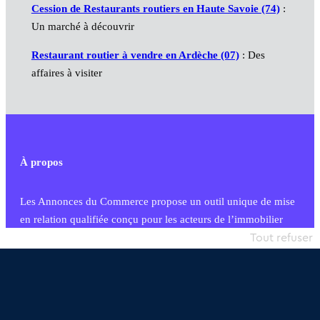
Cession de Restaurants routiers en Haute Savoie (74)
:
Un marché à découvrir
Restaurant routier à vendre en Ardèche (07)
: Des
affaires à visiter
À propos
Les Annonces du Commerce propose un outil unique de mise
en relation qualifiée conçu pour les acteurs de l’immobilier
commercial et les collectivités territoriales, simple et intégrant
Tout refuser
une dimension humaine
Publier une annonce
Etre accompagné
Nous contacter