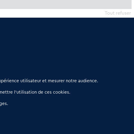
Tout refuser
erniers articles
périence utilisateur et mesurer notre audience.
éseau 3C : un partenaire national dédié aux transactions
ettre l’utilisation de ces cookies.
’entreprises et de commerces
etitscommerces : Un partenariat au service du commerce de
ges.
roximité et des territoires
er Baromètre de la transmission de fonds de commerce
eprendre un Restaurant Rapide
éder son Fonds de Commerce : Comment réussir sa vente