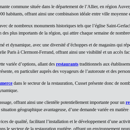
mante commune située dans le département de l’Allier, en région Auver
00 habitants, offrant ainsi une combinaison idéale entre ville moyenne
avec de nombreux monuments historiques tels que l’église Saint-Gerlach
 des plus importants de la région, qui attire chaque semaine de nombreux
imé et dynamique, avec une diversité d’échoppes et de magasins qui répo
ie Paris à Clermont-Ferrand, offrant ainsi une visibilité et un accès fa
te variée d’options, allant des
restaurants
traditionnels aux établissem
ésente, en particulier auprès des voyageurs de l’autoroute et des person
mmerce
dans le secteur de la restauration, Cusset présente donc de n
dynamique.
passage, offrant ainsi une clientèle potentiellement importante pour un
re
ne situation géographique avantageuse, d’une demande variée en matière
ces de qualité, facilitant l’installation et le développement d’une acti
dans le secteur de la restauration routière, offrant un environnement pro