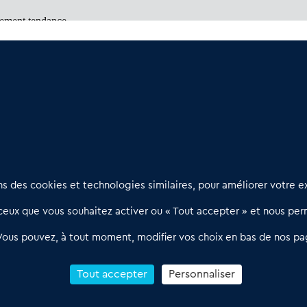
tement tendance
Un marché à découvrir
es à visiter
Nous contacter
D
 des cookies et technologies similaires, pour améliorer votre ex
02 54 56 03 17
R
eux que vous souhaitez activer ou « Tout accepter » et nous perm
Contactez-nous
l
d
Villes et Territoires
Notre solution
P
Vous pouvez, à tout moment, modifier vos choix en bas de nos pa
Offres Pro
Actualités
p
Qui sommes nous ?
1
Tout accepter
Personnaliser
R
C