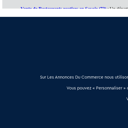
Vente de Restaurants routiers en Savoie (73)
: Un dépar
Cession de Restaurants routiers en Haute Savoie (74)
: 
Restaurant routier à vendre en Ardèche (07)
: Des affair
À propos
Sur Les Annonces Du Commerce nous utilisons
Les Annonces du Commerce propose un outil unique de mise en
Vous pouvez « Personnaliser » c
relation qualifiée conçu pour les acteurs de l’immobilier commercia
et les collectivités territoriales, simple et intégrant une dimension
humaine
Publier une annonce
Etre accompagné