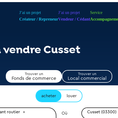
J’ai un projet
J’ai un projet
Service
Créateur / Repreneur
Vendeur / Cédant
Accompagneme
à vendre Cusset
Trouver un
Trouver un
Fonds de commerce
Local commercial
acheter
louer
ant routier
Cusset (03300)
Où