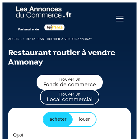
Panneau de gestion des cookies
ACCUEIL
>
RESTAURANT ROUTIER À VENDRE ANNONAY
Restaurant routier à vendre
Annonay
Trouver un
Fonds de commerce
Trouver un
Local commercial
acheter
louer
Quoi