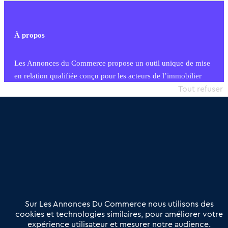
À propos
Les Annonces du Commerce propose un outil unique de mise
en relation qualifiée conçu pour les acteurs de l’immobilier
commercial et les collectivités territoriales, simple et intégrant
Tout refuser
une dimension humaine
Publier une annonce
Etre accompagné
Nous contacter
02 54 56 03 17
Contactez-nous
Villes et Territoires
Notre solution
Offres Pro
Sur Les Annonces Du Commerce nous utilisons des
Actualités
Qui sommes nous ?
cookies et technologies similaires, pour améliorer votre
expérience utilisateur et mesurer notre audience.