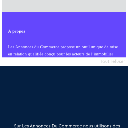
À propos
Les Annonces du Commerce propose un outil unique de mise
en relation qualifiée conçu pour les acteurs de l’immobilier
commercial et les collectivités territoriales, simple et intégrant
Tout refuser
une dimension humaine
Publier une annonce
Etre accompagné
Nous contacter
02 54 56 03 17
Contactez-nous
Villes et Territoires
Notre solution
Offres Pro
Sur Les Annonces Du Commerce nous utilisons des
Actualités