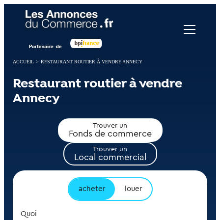
Panneau de gestion des cookies
ACCUEIL
>
RESTAURANT ROUTIER À VENDRE ANNECY
Restaurant routier à vendre
Annecy
Trouver un
Fonds de commerce
Trouver un
Local commercial
acheter
louer
Quoi