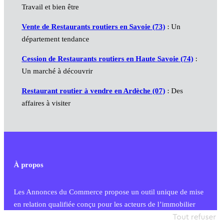
Travail et bien être
Vente de Restaurants routiers en Savoie (73)
: Un
département tendance
Cession de Restaurants routiers en Haute Savoie (74)
:
Un marché à découvrir
Restaurant routier à vendre en Ardèche (07)
: Des
affaires à visiter
À propos
Les Annonces du Commerce propose un outil unique de mise
en relation qualifiée conçu pour les acteurs de l’immobilier
commercial et les collectivités territoriales, simple et intégrant
Tout refuser