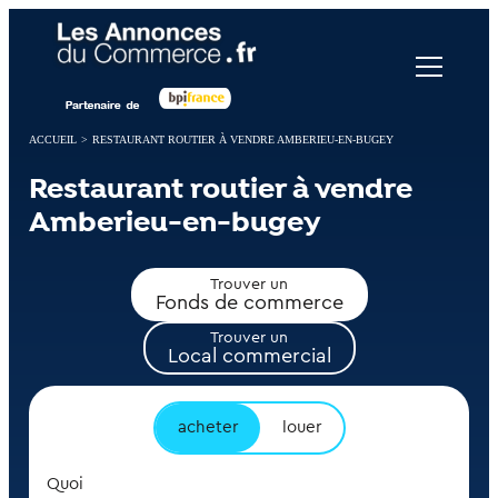
Panneau de gestion des cookies
ACCUEIL
>
RESTAURANT ROUTIER À VENDRE AMBERIEU-EN-BUGEY
Restaurant routier à vendre
Amberieu-en-bugey
Trouver un
Fonds de commerce
Trouver un
Local commercial
acheter
louer
Quoi