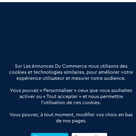
une dimension humaine
Publier une annonce
Etre accompagné
Nous contacter
02 54 56 03 17
Contactez-nous
Villes et Territoires
Notre solution
Offres Pro
Sur Les Annonces Du Commerce nous utilisons des
Actualités
Qui sommes nous ?
cookies et technologies similaires, pour améliorer votre
expérience utilisateur et mesurer notre audience.
Derniers articles
Vous pouvez « Personnaliser » ceux que vous souhaitez
activer ou « Tout accepter » et nous permettre
Réseau 3C : un partenaire national dédié aux transactions
l’utilisation de ces cookies.
d’entreprises et de commerces
Petitscommerces : Un partenariat au service du commerce de
Vous pouvez, à tout moment, modifier vos choix en bas
de nos pages.
proximité et des territoires
1er Baromètre de la transmission de fonds de commerce