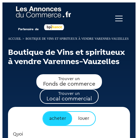
Panneau de gestion des cookies
ACCUEIL
>
BOUTIQUE DE VINS ET SPIRITUEUX À VENDRE VARENNES-VAUZELLES
Boutique de Vins et spiritueux
à vendre Varennes-Vauzelles
Trouver un
Fonds de commerce
Trouver un
Local commercial
acheter
louer
Quoi