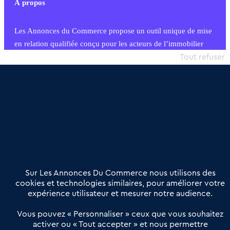
À propos
Les Annonces du Commerce propose un outil unique de mise
en relation qualifiée conçu pour les acteurs de l’immobilier
commercial et les collectivités territoriales, simple et intégrant
Tout refuser
une dimension humaine
Publier une annonce
Etre accompagné
Nous contacter
02 54 56 03 17
Contactez-nous
Villes et Territoires
Notre solution
Offres Pro
Sur Les Annonces Du Commerce nous utilisons des
Actualités
Qui sommes nous ?
cookies et technologies similaires, pour améliorer votre
expérience utilisateur et mesurer notre audience.
Derniers articles
Vous pouvez « Personnaliser » ceux que vous souhaitez
activer ou « Tout accepter » et nous permettre
Réseau 3C : un partenaire national dédié aux transactions