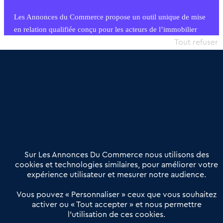
Les Annonces du Commerce propose un outil unique de mise
en relation qualifiée conçu pour les acteurs de l’immobilier
commercial et les collectivités territoriales, simple et intégrant
Tout refuser
une dimension humaine
Publier une annonce
Etre accompagné
Nous contacter
02 54 56 03 17
Contactez-nous
Villes et Territoires
Notre solution
Offres Pro
Sur Les Annonces Du Commerce nous utilisons des
Actualités
Qui sommes nous ?
cookies et technologies similaires, pour améliorer votre
expérience utilisateur et mesurer notre audience.
Derniers articles
Vous pouvez « Personnaliser » ceux que vous souhaitez
activer ou « Tout accepter » et nous permettre
Réseau 3C : un partenaire national dédié aux transactions
l’utilisation de ces cookies.
d’entreprises et de commerces