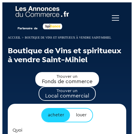
Panneau de gestion des cookies
ACCUEIL
>
BOUTIQUE DE VINS ET SPIRITUEUX À VENDRE SAINT-MIHIEL
Boutique de Vins et spiritueux
à vendre Saint-Mihiel
Trouver un
Fonds de commerce
Trouver un
Local commercial
acheter
louer
Quoi