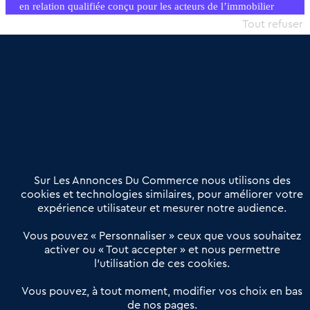
en relation qualifiée conçu pour les acteurs de l’immobilier
commercial et les collectivités territoriales, simple et intégrant
Tout refuser
une dimension humaine
Publier une annonce
Etre accompagné
Nous contacter
02 54 56 03 17
Contactez-nous
Villes et Territoires
Notre solution
Offres Pro
Sur Les Annonces Du Commerce nous utilisons des
Actualités
Qui sommes nous ?
cookies et technologies similaires, pour améliorer votre
expérience utilisateur et mesurer notre audience.
Derniers articles
Vous pouvez « Personnaliser » ceux que vous souhaitez
activer ou « Tout accepter » et nous permettre
Réseau 3C : un partenaire national dédié aux transactions
l’utilisation de ces cookies.
d’entreprises et de commerces
Petitscommerces : Un partenariat au service du commerce de
Vous pouvez, à tout moment, modifier vos choix en bas
de nos pages.
proximité et des territoires