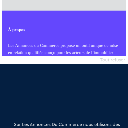
À propos
Les Annonces du Commerce propose un outil unique de mise
en relation qualifiée conçu pour les acteurs de l’immobilier
commercial et les collectivités territoriales, simple et intégrant
Tout refuser
une dimension humaine
Publier une annonce
Etre accompagné
Nous contacter
02 54 56 03 17
Contactez-nous
Villes et Territoires
Notre solution
Offres Pro
Sur Les Annonces Du Commerce nous utilisons des
Actualités