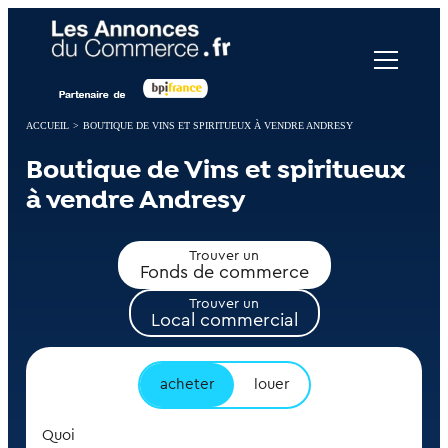
Panneau de gestion des cookies
ACCUEIL
>
BOUTIQUE DE VINS ET SPIRITUEUX À VENDRE ANDRESY
Boutique de Vins et spiritueux
à vendre Andresy
Trouver un
Fonds de commerce
Trouver un
Local commercial
acheter
louer
Quoi