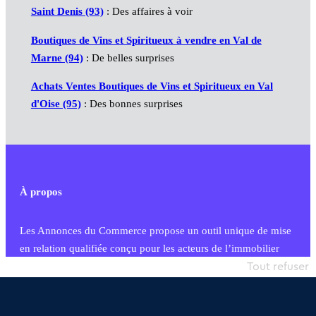
Saint Denis (93)
: Des affaires à voir
Boutiques de Vins et Spiritueux à vendre en Val de
Marne (94)
: De belles surprises
Achats Ventes Boutiques de Vins et Spiritueux en Val
d'Oise (95)
: Des bonnes surprises
À propos
Les Annonces du Commerce propose un outil unique de mise
en relation qualifiée conçu pour les acteurs de l’immobilier
commercial et les collectivités territoriales, simple et intégrant
Tout refuser
une dimension humaine
Publier une annonce