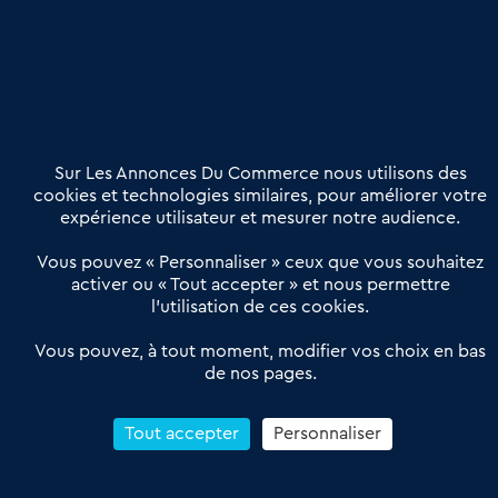
Etre accompagné
Nous contacter
02 54 56 03 17
Contactez-nous
Villes et Territoires
Notre solution
Offres Pro
Sur Les Annonces Du Commerce nous utilisons des
Actualités
Qui sommes nous ?
cookies et technologies similaires, pour améliorer votre
expérience utilisateur et mesurer notre audience.
Derniers articles
Vous pouvez « Personnaliser » ceux que vous souhaitez
activer ou « Tout accepter » et nous permettre
Réseau 3C : un partenaire national dédié aux transactions
l’utilisation de ces cookies.
d’entreprises et de commerces
Petitscommerces : Un partenariat au service du commerce de
Vous pouvez, à tout moment, modifier vos choix en bas
de nos pages.
proximité et des territoires
1er Baromètre de la transmission de fonds de commerce
Reprendre un Restaurant Rapide
Tout accepter
Personnaliser
Céder son Fonds de Commerce : Comment réussir sa vente