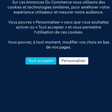
Offres Pro
Sur Les Annonces Du Commerce nous utilisons des
Actualités
Qui sommes nous ?
cookies et technologies similaires, pour améliorer votre
expérience utilisateur et mesurer notre audience.
Derniers articles
Vous pouvez « Personnaliser » ceux que vous souhaitez
activer ou « Tout accepter » et nous permettre
Réseau 3C : un partenaire national dédié aux transactions
l’utilisation de ces cookies.
d’entreprises et de commerces
Petitscommerces : Un partenariat au service du commerce de
Vous pouvez, à tout moment, modifier vos choix en bas
de nos pages.
proximité et des territoires
1er Baromètre de la transmission de fonds de commerce
Reprendre un Restaurant Rapide
Tout accepter
Personnaliser
Céder son Fonds de Commerce : Comment réussir sa vente
4.6
13 avis Google
Conditions Générales de Vente & d’Utilisation
Les Annonces du Commerce 2011-2026 – Tous droits réservés – réalisé
par
Dare Dare