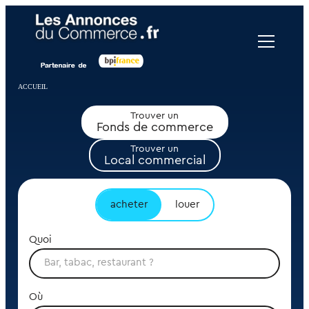
Panneau de gestion des cookies
ACCUEIL
Trouver un
Fonds de commerce
Trouver un
Local commercial
acheter
louer
Quoi
Où