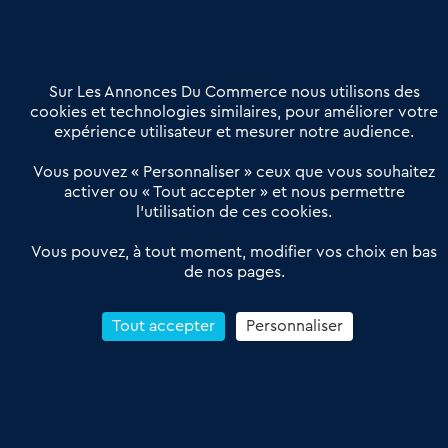
02 54 56 03 17
Contactez-nous
Villes et Territoires
Notre solution
Offres Pro
Sur Les Annonces Du Commerce nous utilisons des
Actualités
Qui sommes nous ?
cookies et technologies similaires, pour améliorer votre
expérience utilisateur et mesurer notre audience.
Derniers articles
Vous pouvez « Personnaliser » ceux que vous souhaitez
activer ou « Tout accepter » et nous permettre
Réseau 3C : un partenaire national dédié aux transactions
l’utilisation de ces cookies.
d’entreprises et de commerces
Petitscommerces : Un partenariat au service du commerce de
Vous pouvez, à tout moment, modifier vos choix en bas
de nos pages.
proximité et des territoires
1er Baromètre de la transmission de fonds de commerce
Reprendre un Restaurant Rapide
Tout accepter
Personnaliser
Céder son Fonds de Commerce : Comment réussir sa vente
4.6
13 avis Google