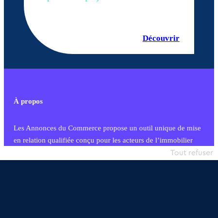
Découvrir
À propos
Les Annonces du Commerce propose un outil unique de mise
en relation qualifiée conçu pour les acteurs de l’immobilier
commercial et les collectivités territoriales, simple et intégrant
Tout refuser
une dimension humaine
Publier une annonce
Etre accompagné
Nous contacter