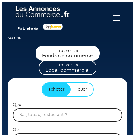
Panneau de gestion des cookies
ACCUEIL
Trouver un
Fonds de commerce
Trouver un
Local commercial
acheter
louer
Quoi
Où