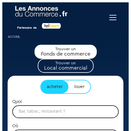
Panneau de gestion des cookies
ACCUEIL
Trouver un
Fonds de commerce
Trouver un
Local commercial
acheter
louer
Quoi
Où