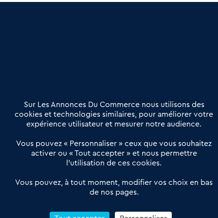
une dimension humaine
Publier une annonce
Etre accompagné
Nous contacter
02 54 56 03 17
Contactez-nous
Villes et Territoires
Notre solution
Offres Pro
Sur Les Annonces Du Commerce nous utilisons des
Actualités
Qui sommes nous ?
cookies et technologies similaires, pour améliorer votre
expérience utilisateur et mesurer notre audience.
Derniers articles
Vous pouvez « Personnaliser » ceux que vous souhaitez
activer ou « Tout accepter » et nous permettre
Réseau 3C : un partenaire national dédié aux transactions
l’utilisation de ces cookies.
d’entreprises et de commerces
Petitscommerces : Un partenariat au service du commerce de
Vous pouvez, à tout moment, modifier vos choix en bas
de nos pages.
proximité et des territoires
1er Baromètre de la transmission de fonds de commerce
Reprendre un Restaurant Rapide