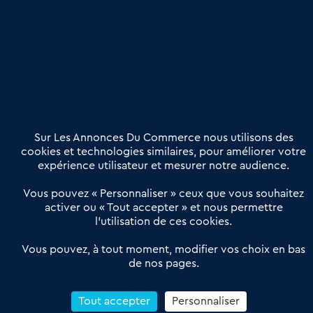
Publier une annonce
Etre accompagné
Nous contacter
02 54 56 03 17
Contactez-nous
Villes et Territoires
Notre solution
Offres Pro
Sur Les Annonces Du Commerce nous utilisons des
Actualités
Qui sommes nous ?
cookies et technologies similaires, pour améliorer votre
expérience utilisateur et mesurer notre audience.
Derniers articles
Vous pouvez « Personnaliser » ceux que vous souhaitez
activer ou « Tout accepter » et nous permettre
Réseau 3C : un partenaire national dédié aux transactions
l’utilisation de ces cookies.
d’entreprises et de commerces
Petitscommerces : Un partenariat au service du commerce de
Vous pouvez, à tout moment, modifier vos choix en bas
de nos pages.
proximité et des territoires
1er Baromètre de la transmission de fonds de commerce
Reprendre un Restaurant Rapide
Tout accepter
Personnaliser