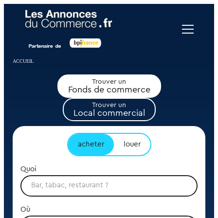
Panneau de gestion des cookies
ACCUEIL
Trouver un
Fonds de commerce
Trouver un
Local commercial
acheter
louer
Quoi
Où