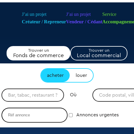
J’ai un projet
J’ai un projet
Service
Créateur / Repreneur
Vendeur / Cédant
Accompagneme
Trouver un
Trouver un
Fonds de commerce
Local commercial
acheter
louer
Où
Annonces urgentes