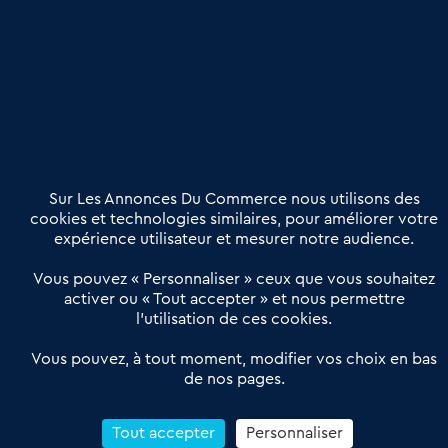
Publier une annonce
Etre accompagné
Nous contacter
02 54 56 03 17
Contactez-nous
Villes et Territoires
Notre solution
Offres Pro
Sur Les Annonces Du Commerce nous utilisons des
Actualités
Qui sommes nous ?
cookies et technologies similaires, pour améliorer votre
expérience utilisateur et mesurer notre audience.
Derniers articles
Vous pouvez « Personnaliser » ceux que vous souhaitez
activer ou « Tout accepter » et nous permettre
Réseau 3C : un partenaire national dédié aux transactions
l’utilisation de ces cookies.
d’entreprises et de commerces
Petitscommerces : Un partenariat au service du commerce de
Vous pouvez, à tout moment, modifier vos choix en bas
de nos pages.
proximité et des territoires
1er Baromètre de la transmission de fonds de commerce
Reprendre un Restaurant Rapide
Tout accepter
Personnaliser