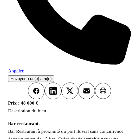
Appeler
Envoyer à un(e) ami(e)
Imprimer
Facebook
LinkedIn
X
Email
Prix :
48 000 €
Description du bien
Bar restaurant.
Bar Restaurant à proximité du port fluvial sans concurrence
dans un rayon de 15 km. Cadre de vie agréable pour une