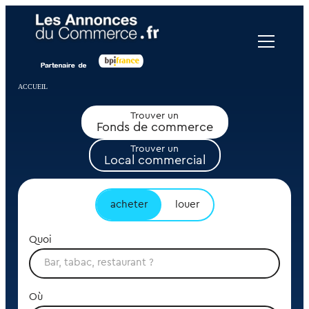
Panneau de gestion des cookies
ACCUEIL
Trouver un
Fonds de commerce
Trouver un
Local commercial
acheter
louer
Quoi
Où