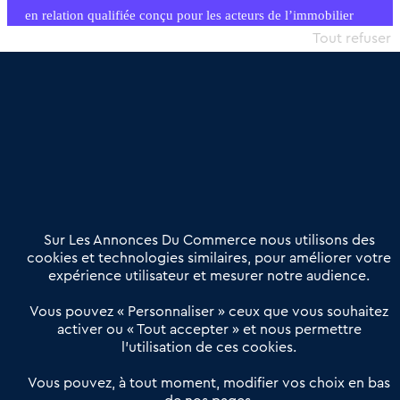
en relation qualifiée conçu pour les acteurs de l’immobilier
commercial et les collectivités territoriales, simple et intégrant
Tout refuser
une dimension humaine
Publier une annonce
Etre accompagné
Nous contacter
02 54 56 03 17
Contactez-nous
Villes et Territoires
Notre solution
Offres Pro
Sur Les Annonces Du Commerce nous utilisons des
Actualités
Qui sommes nous ?
cookies et technologies similaires, pour améliorer votre
expérience utilisateur et mesurer notre audience.
Derniers articles
Vous pouvez « Personnaliser » ceux que vous souhaitez
activer ou « Tout accepter » et nous permettre
Réseau 3C : un partenaire national dédié aux transactions
l’utilisation de ces cookies.
d’entreprises et de commerces
Petitscommerces : Un partenariat au service du commerce de
Vous pouvez, à tout moment, modifier vos choix en bas