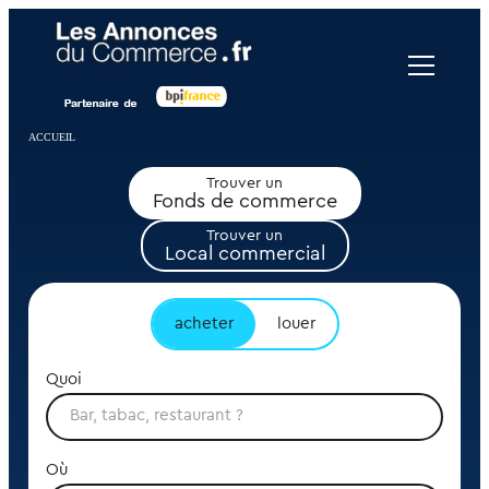
Panneau de gestion des cookies
ACCUEIL
Trouver un
Fonds de commerce
Trouver un
Local commercial
acheter
louer
Quoi
Où