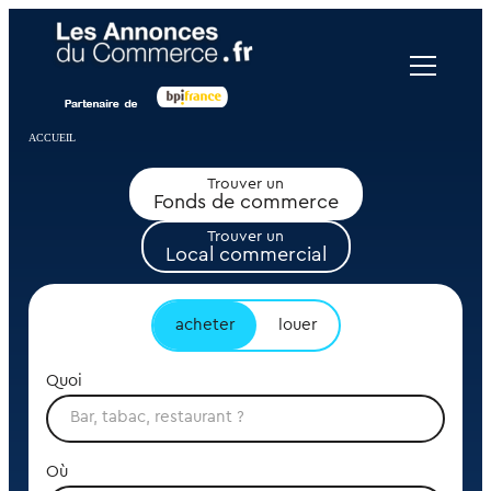
Panneau de gestion des cookies
ACCUEIL
Trouver un
Fonds de commerce
Trouver un
Local commercial
acheter
louer
Quoi
Où