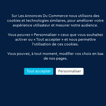
Contactez-nous
Villes et Territoires
Notre solution
Offres Pro
Sur Les Annonces Du Commerce nous utilisons des
Actualités
Qui sommes nous ?
cookies et technologies similaires, pour améliorer votre
expérience utilisateur et mesurer notre audience.
Derniers articles
Vous pouvez « Personnaliser » ceux que vous souhaitez
activer ou « Tout accepter » et nous permettre
Réseau 3C : un partenaire national dédié aux transactions
l’utilisation de ces cookies.
d’entreprises et de commerces
Petitscommerces : Un partenariat au service du commerce de
Vous pouvez, à tout moment, modifier vos choix en bas
de nos pages.
proximité et des territoires
1er Baromètre de la transmission de fonds de commerce
Reprendre un Restaurant Rapide
Tout accepter
Personnaliser
Céder son Fonds de Commerce : Comment réussir sa vente
4.6
13 avis Google
Conditions Générales de Vente & d’Utilisation