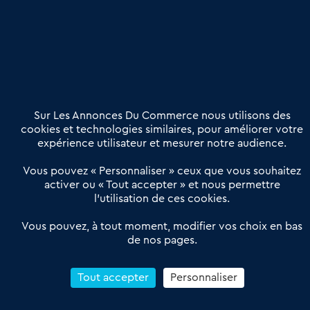
Etre accompagné
Nous contacter
02 54 56 03 17
Contactez-nous
Villes et Territoires
Notre solution
Offres Pro
Sur Les Annonces Du Commerce nous utilisons des
Actualités
Qui sommes nous ?
cookies et technologies similaires, pour améliorer votre
expérience utilisateur et mesurer notre audience.
Derniers articles
Vous pouvez « Personnaliser » ceux que vous souhaitez
activer ou « Tout accepter » et nous permettre
Réseau 3C : un partenaire national dédié aux transactions
l’utilisation de ces cookies.
d’entreprises et de commerces
Petitscommerces : Un partenariat au service du commerce de
Vous pouvez, à tout moment, modifier vos choix en bas
de nos pages.
proximité et des territoires
1er Baromètre de la transmission de fonds de commerce
Reprendre un Restaurant Rapide
Tout accepter
Personnaliser
Céder son Fonds de Commerce : Comment réussir sa vente