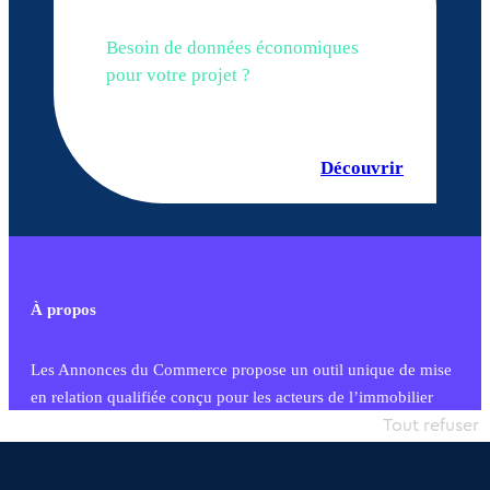
Besoin de données économiques
pour votre projet ?
Découvrir
À propos
Les Annonces du Commerce propose un outil unique de mise
en relation qualifiée conçu pour les acteurs de l’immobilier
commercial et les collectivités territoriales, simple et intégrant
Tout refuser
une dimension humaine
Publier une annonce