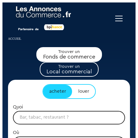
Panneau de gestion des cookies
ACCUEIL
Trouver un
Fonds de commerce
Trouver un
Local commercial
acheter
louer
Quoi
Où