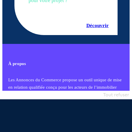
pour votre projet ?
Découvrir
À propos
Les Annonces du Commerce propose un outil unique de mise
en relation qualifiée conçu pour les acteurs de l’immobilier
commercial et les collectivités territoriales, simple et intégrant
Tout refuser
une dimension humaine
Publier une annonce
Etre accompagné
Nous contacter