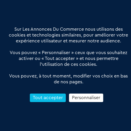
02 54 56 03 17
Contactez-nous
Villes et Territoires
Notre solution
Offres Pro
Sur Les Annonces Du Commerce nous utilisons des
Actualités
Qui sommes nous ?
cookies et technologies similaires, pour améliorer votre
expérience utilisateur et mesurer notre audience.
Derniers articles
Vous pouvez « Personnaliser » ceux que vous souhaitez
activer ou « Tout accepter » et nous permettre
Réseau 3C : un partenaire national dédié aux transactions
l’utilisation de ces cookies.
d’entreprises et de commerces
Petitscommerces : Un partenariat au service du commerce de
Vous pouvez, à tout moment, modifier vos choix en bas
de nos pages.
proximité et des territoires
1er Baromètre de la transmission de fonds de commerce
Reprendre un Restaurant Rapide
Tout accepter
Personnaliser
Céder son Fonds de Commerce : Comment réussir sa vente
4.6
13 avis Google