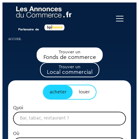
Panneau de gestion des cookies
ACCUEIL
Trouver un
Fonds de commerce
Trouver un
Local commercial
acheter
louer
Quoi
Où