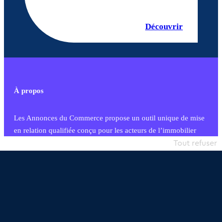
Découvrir
À propos
Les Annonces du Commerce propose un outil unique de mise
en relation qualifiée conçu pour les acteurs de l’immobilier
commercial et les collectivités territoriales, simple et intégrant
Tout refuser
une dimension humaine
Publier une annonce
Etre accompagné
Nous contacter
02 54 56 03 17