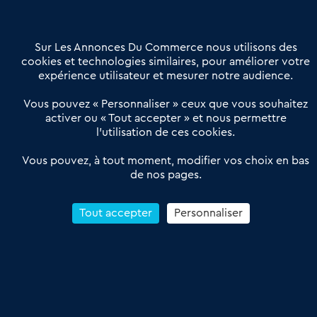
Contactez-nous
Villes et Territoires
Notre solution
Offres Pro
Sur Les Annonces Du Commerce nous utilisons des
Actualités
Qui sommes nous ?
cookies et technologies similaires, pour améliorer votre
expérience utilisateur et mesurer notre audience.
Derniers articles
Vous pouvez « Personnaliser » ceux que vous souhaitez
activer ou « Tout accepter » et nous permettre
Réseau 3C : un partenaire national dédié aux transactions
l’utilisation de ces cookies.
d’entreprises et de commerces
Petitscommerces : Un partenariat au service du commerce de
Vous pouvez, à tout moment, modifier vos choix en bas
de nos pages.
proximité et des territoires
1er Baromètre de la transmission de fonds de commerce
Reprendre un Restaurant Rapide
Tout accepter
Personnaliser
Céder son Fonds de Commerce : Comment réussir sa vente
4.6
13 avis Google
Conditions Générales de Vente & d’Utilisation