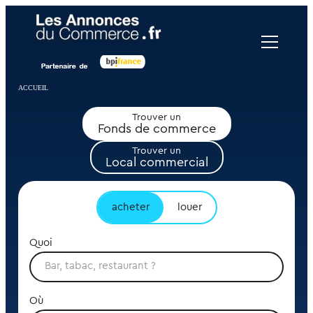
Panneau de gestion des cookies
ACCUEIL
Trouver un
Fonds de commerce
Trouver un
Local commercial
acheter
louer
Quoi
Où