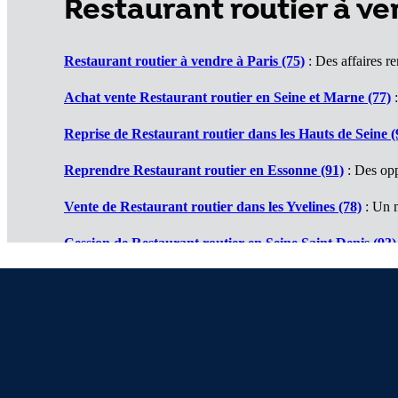
Restaurant routier à v
Restaurant routier à vendre à Paris (75)
: Des affaires re
Achat vente Restaurant routier en Seine et Marne (77)
:
Reprise de Restaurant routier dans les Hauts de Seine (
Reprendre Restaurant routier en Essonne (91)
: Des opp
Vente de Restaurant routier dans les Yvelines (78)
: Un 
Cession de Restaurant routier en Seine Saint Denis (93)
Restaurants routiers à vendre en Val de Marne (94)
: De
Achat vente Restaurants routiers en Val d'Oise (95)
: De