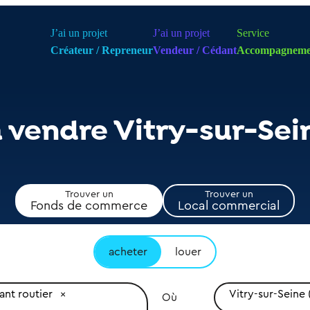
J’ai un projet
J’ai un projet
Service
Créateur / Repreneur
Vendeur / Cédant
Accompagneme
à vendre Vitry-sur-Sei
Trouver un
Trouver un
Fonds de commerce
Local commercial
acheter
louer
ant routier
Vitry-sur-Seine
Où