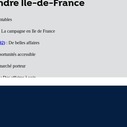
endre Île-de-France
ntables
 La campagne en Ile de France
92)
: De belles affaires
ortunités accessible
marché porteur
: Des affaires à voir
 belles surprises
s bonnes surprises