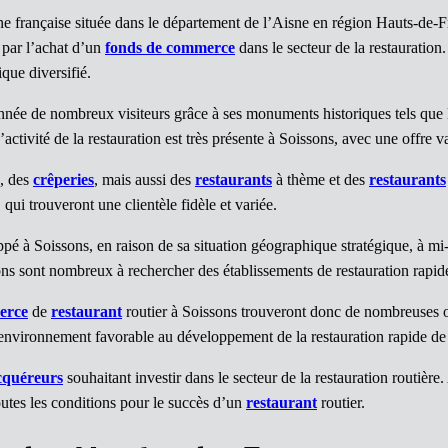
française située dans le département de l’Aisne en région Hauts-de-Fran
 par l’achat d’un
fonds de commerce
dans le secteur de la restauratio
que diversifié.
e année de nombreux visiteurs grâce à ses monuments historiques tels qu
activité de la restauration est très présente à Soissons, avec une offre v
, des
crêperies
, mais aussi des
restaurants
à thème et des
restaurants
, qui trouveront une clientèle fidèle et variée.
eloppé à Soissons, en raison de sa situation géographique stratégique, à 
s sont nombreux à rechercher des établissements de restauration rapide 
erce
de
restaurant
routier à Soissons trouveront donc de nombreuses opp
’un environnement favorable au développement de la restauration rapide de 
cquéreurs
souhaitant investir dans le secteur de la restauration routière
outes les conditions pour le succès d’un
restaurant
routier.