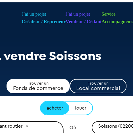
J’ai un projet
J’ai un projet
Service
Créateur / Repreneur
Vendeur / Cédant
Accompagneme
à vendre Soissons
Trouver un
Trouver un
Fonds de commerce
Local commercial
acheter
louer
ant routier
Soissons (0220
Où