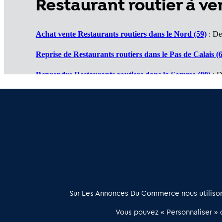
Restaurant routier à v
Achat vente Restaurants routiers dans le Nord (59)
: Des
Reprise de Restaurants routiers dans le Pas de Calais (
Reprendre Restaurants routiers dans la Somme (80)
: D
Vente de Restaurants routiers dans l'Oise (60)
: Un marc
Cession de Restaurants routiers dans l'Aisne (02)
: Des a
À propos
Sur Les Annonces Du Commerce nous utilisons
Les Annonces du Commerce propose un outil unique de mise en
Vous pouvez « Personnaliser » c
relation qualifiée conçu pour les acteurs de l’immobilier commercia