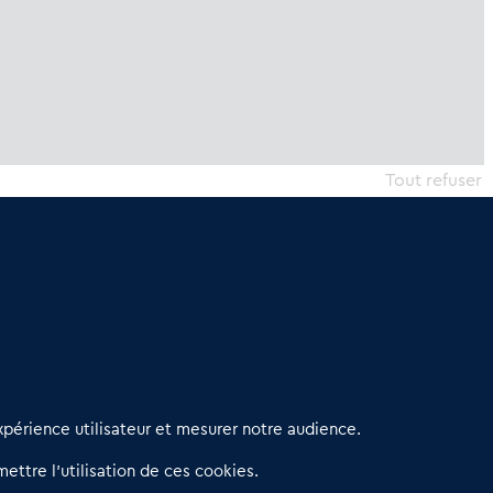
Tout refuser
erniers articles
périence utilisateur et mesurer notre audience.
éseau 3C : un partenaire national dédié aux transactions
ettre l’utilisation de ces cookies.
’entreprises et de commerces