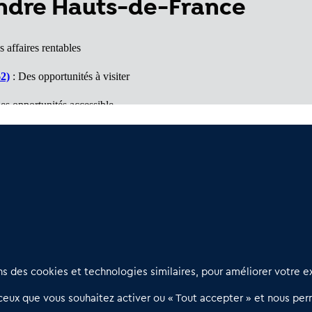
endre Hauts-de-France
 affaires rentables
62)
: Des opportunités à visiter
es opportunités accessible
hé porteur
ffaires à voir
Nous contacter
D
 des cookies et technologies similaires, pour améliorer votre ex
02 54 56 03 17
R
eux que vous souhaitez activer ou « Tout accepter » et nous perm
Contactez-nous
l
d