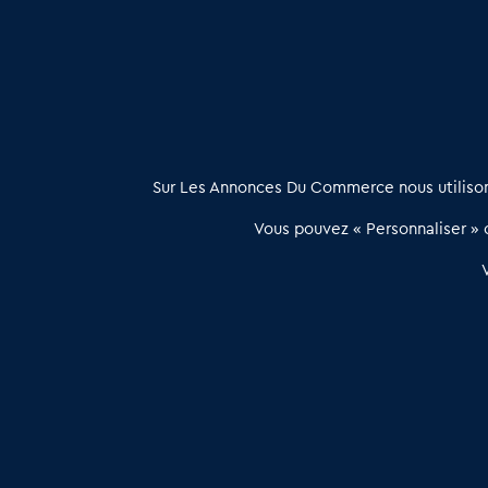
Achat vente Restaurants routiers en Val d'Oise (95)
: De
À propos
Sur Les Annonces Du Commerce nous utilisons
Les Annonces du Commerce propose un outil unique de mise en
Vous pouvez « Personnaliser » c
relation qualifiée conçu pour les acteurs de l’immobilier commercia
et les collectivités territoriales, simple et intégrant une dimension
humaine
Publier une annonce
Etre accompagné