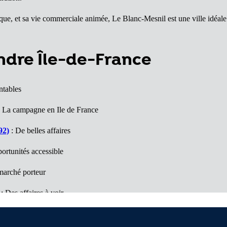
torique, et sa vie commerciale animée, Le Blanc-Mesnil est une ville id
endre Île-de-France
ntables
 La campagne en Ile de France
92)
: De belles affaires
ortunités accessible
marché porteur
: Des affaires à voir
 belles surprises