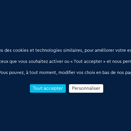
s bonnes surprises
Nous contacter
D
 des cookies et technologies similaires, pour améliorer votre ex
02 54 56 03 17
R
eux que vous souhaitez activer ou « Tout accepter » et nous perm
Contactez-nous
l
d
Villes et Territoires
Notre solution
P
Vous pouvez, à tout moment, modifier vos choix en bas de nos pa
Offres Pro
Actualités
p
Qui sommes nous ?
1
Tout accepter
Personnaliser
R
C