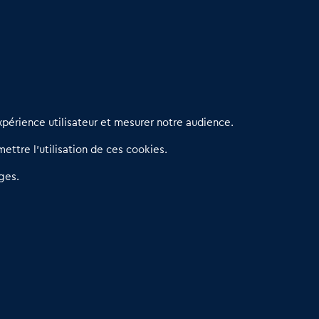
erniers articles
périence utilisateur et mesurer notre audience.
éseau 3C : un partenaire national dédié aux transactions
ettre l’utilisation de ces cookies.
’entreprises et de commerces
etitscommerces : Un partenariat au service du commerce de
ges.
roximité et des territoires
er Baromètre de la transmission de fonds de commerce
eprendre un Restaurant Rapide
éder son Fonds de Commerce : Comment réussir sa vente
4.6
13 avis Google