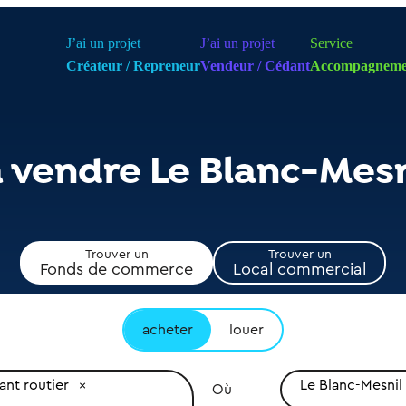
J’ai un projet
J’ai un projet
Service
Créateur / Repreneur
Vendeur / Cédant
Accompagneme
à vendre Le Blanc-Mesn
Trouver un
Trouver un
Fonds de commerce
Local commercial
acheter
louer
ant routier
Le Blanc-Mesnil
Où