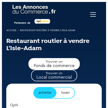
Panneau de gestion des cookies
ACCUEIL
>
RESTAURANT ROUTIER À VENDRE L’ISLE-ADAM
Restaurant routier à vendre
L’Isle-Adam
Trouver un
Fonds de commerce
Trouver un
Local commercial
acheter
louer
Quoi