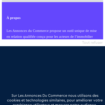
À propos
Les Annonces du Commerce propose un outil unique de mise
en relation qualifiée conçu pour les acteurs de l’immobilier
commercial et les collectivités territoriales, simple et intégrant
Tout refuser
une dimension humaine
Publier une annonce
Etre accompagné
Nous contacter
02 54 56 03 17
Contactez-nous
Villes et Territoires
Notre solution
Offres Pro
Sur Les Annonces Du Commerce nous utilisons des
Actualités
Qui sommes nous ?
cookies et technologies similaires, pour améliorer votre