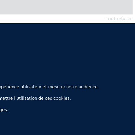
Tout refuser
erniers articles
périence utilisateur et mesurer notre audience.
éseau 3C : un partenaire national dédié aux transactions
ettre l’utilisation de ces cookies.
’entreprises et de commerces
etitscommerces : Un partenariat au service du commerce de
ges.
roximité et des territoires
er Baromètre de la transmission de fonds de commerce
eprendre un Restaurant Rapide