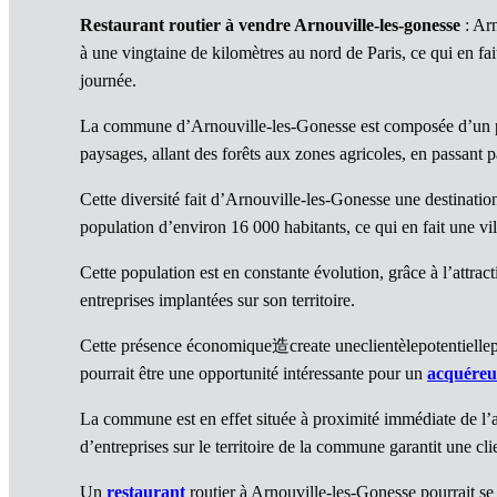
Restaurant routier à vendre Arnouville-les-gonesse
: Arn
à une vingtaine de kilomètres au nord de Paris, ce qui en fa
journée.
La commune d’Arnouville-les-Gonesse est composée d’un patr
paysages, allant des forêts aux zones agricoles, en passant p
Cette diversité fait d’Arnouville-les-Gonesse une destinati
population d’environ 16 000 habitants, ce qui en fait une vi
Cette population est en constante évolution, grâce à l’att
entreprises implantées sur son territoire.
Cette présence économique造create uneclientèlepotentiel
pourrait être une opportunité intéressante pour un
acquéreu
La commune est en effet située à proximité immédiate de l’aut
d’entreprises sur le territoire de la commune garantit une clie
Un
restaurant
routier à Arnouville-les-Gonesse pourrait se 