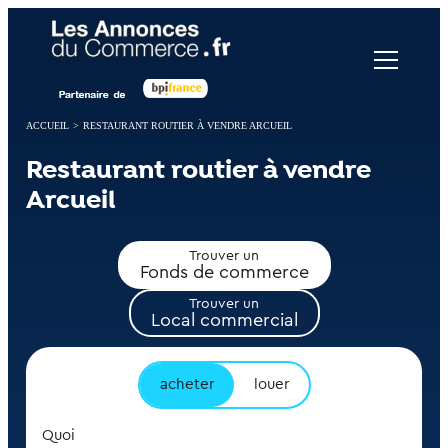
Panneau de gestion des cookies
ACCUEIL
>
RESTAURANT ROUTIER À VENDRE ARCUEIL
Restaurant routier à vendre
Arcueil
Trouver un
Fonds de commerce
Trouver un
Local commercial
acheter
louer
Quoi