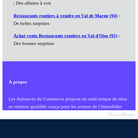
: Des affaires à voir
Restaurants routiers à vendre en Val de Marne (94)
:
De belles surprises
Achat vente Restaurants routiers en Val d'Oise (95)
:
Des bonnes surprises
À propos
Les Annonces du Commerce propose un outil unique de mise
en relation qualifiée conçu pour les acteurs de l’immobilier
commercial et les collectivités territoriales, simple et intégrant
Tout refuser
une dimension humaine
Publier une annonce
Etre accompagné