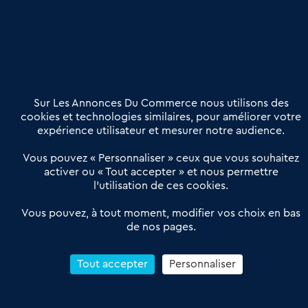
Nous contacter
02 54 56 03 17
Contactez-nous
Villes et Territoires
Notre solution
Offres Pro
Sur Les Annonces Du Commerce nous utilisons des
Actualités
Qui sommes nous ?
cookies et technologies similaires, pour améliorer votre
expérience utilisateur et mesurer notre audience.
Derniers articles
Vous pouvez « Personnaliser » ceux que vous souhaitez
activer ou « Tout accepter » et nous permettre
Réseau 3C : un partenaire national dédié aux transactions
l’utilisation de ces cookies.
d’entreprises et de commerces
Petitscommerces : Un partenariat au service du commerce de
Vous pouvez, à tout moment, modifier vos choix en bas
de nos pages.
proximité et des territoires
1er Baromètre de la transmission de fonds de commerce
Reprendre un Restaurant Rapide
Tout accepter
Personnaliser
Céder son Fonds de Commerce : Comment réussir sa vente
4.6
13 avis Google