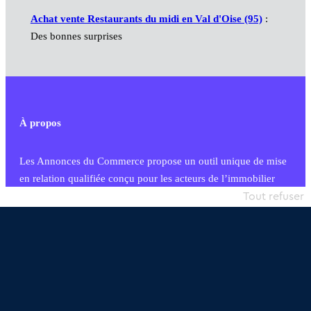
Achat vente Restaurants du midi en Val d'Oise (95)
:
Des bonnes surprises
À propos
Les Annonces du Commerce propose un outil unique de mise
en relation qualifiée conçu pour les acteurs de l’immobilier
commercial et les collectivités territoriales, simple et intégrant
Tout refuser
une dimension humaine
Publier une annonce
Etre accompagné
Nous contacter
02 54 56 03 17