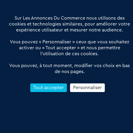
Contactez-nous
Villes et Territoires
Notre solution
Offres Pro
Sur Les Annonces Du Commerce nous utilisons des
Actualités
Qui sommes nous ?
cookies et technologies similaires, pour améliorer votre
expérience utilisateur et mesurer notre audience.
Derniers articles
Vous pouvez « Personnaliser » ceux que vous souhaitez
activer ou « Tout accepter » et nous permettre
Réseau 3C : un partenaire national dédié aux transactions
l’utilisation de ces cookies.
d’entreprises et de commerces
Petitscommerces : Un partenariat au service du commerce de
Vous pouvez, à tout moment, modifier vos choix en bas
de nos pages.
proximité et des territoires
1er Baromètre de la transmission de fonds de commerce
Reprendre un Restaurant Rapide
Tout accepter
Personnaliser
Céder son Fonds de Commerce : Comment réussir sa vente
4.6
13 avis Google
Conditions Générales de Vente & d’Utilisation