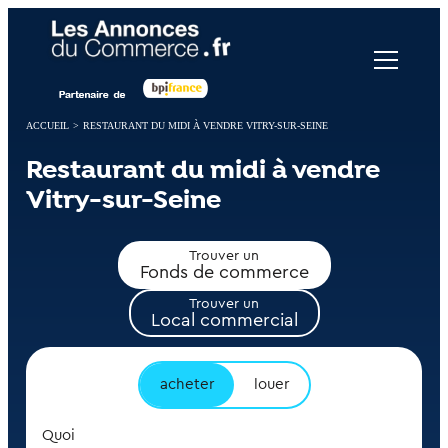
Panneau de gestion des cookies
ACCUEIL
>
RESTAURANT DU MIDI À VENDRE VITRY-SUR-SEINE
Restaurant du midi à vendre
Vitry-sur-Seine
Trouver un
Fonds de commerce
Trouver un
Local commercial
acheter
louer
Quoi