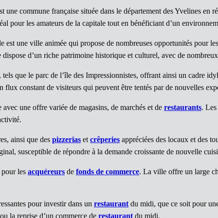
est une commune française située dans le département des Yvelines en rég
idéal pour les amateurs de la capitale tout en bénéficiant d’un environnem
le est une ville animée qui propose de nombreuses opportunités pour le
ille dispose d’un riche patrimoine historique et culturel, avec de nombr
ls que le parc de l’île des Impressionnistes, offrant ainsi un cadre idyll
 un flux constant de visiteurs qui peuvent être tentés par de nouvelles e
e avec une offre variée de magasins, de marchés et de
restaurants
. Le
ctivité.
es, ainsi que des
pizzerias
et
crêperies
appréciées des locaux et des tou
inal, susceptible de répondre à la demande croissante de nouvelle cuisi
f pour les
acquéreurs
de
fonds de commerce
. La ville offre un large 
ressantes pour investir dans un
restaurant
du midi, que ce soit pour u
re ou la reprise d’un commerce de
restaurant
du midi.