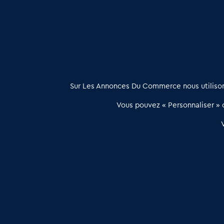
Achat vente Restaurants du midi en Val d'Oise (95)
: De
À propos
Sur Les Annonces Du Commerce nous utilisons
Les Annonces du Commerce propose un outil unique de mise en
Vous pouvez « Personnaliser » c
relation qualifiée conçu pour les acteurs de l’immobilier commercia
et les collectivités territoriales, simple et intégrant une dimension
humaine
Publier une annonce
Etre accompagné