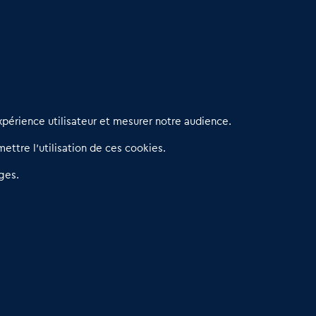
erniers articles
périence utilisateur et mesurer notre audience.
éseau 3C : un partenaire national dédié aux transactions
ettre l’utilisation de ces cookies.
’entreprises et de commerces
etitscommerces : Un partenariat au service du commerce de
ges.
roximité et des territoires
er Baromètre de la transmission de fonds de commerce
eprendre un Restaurant Rapide
éder son Fonds de Commerce : Comment réussir sa vente
4.6
13 avis Google