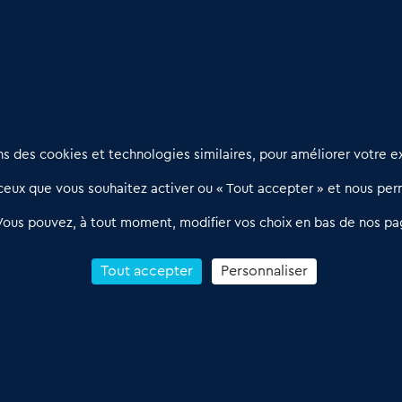
s bonnes surprises
Nous contacter
D
 des cookies et technologies similaires, pour améliorer votre ex
02 54 56 03 17
R
eux que vous souhaitez activer ou « Tout accepter » et nous perm
Contactez-nous
l
d
Villes et Territoires
Notre solution
P
Vous pouvez, à tout moment, modifier vos choix en bas de nos pa
Offres Pro
Actualités
p
Qui sommes nous ?
1
Tout accepter
Personnaliser
R
C