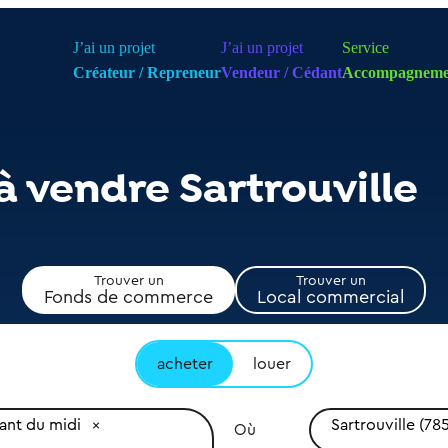
J’ai un projet
J’ai un projet
Service
Créateur / Repreneur
Vendeur / Cédant
Accompagneme
à vendre Sartrouville
Trouver un
Trouver un
Fonds de commerce
Local commercial
acheter
louer
ant du midi
Sartrouville (78
Où