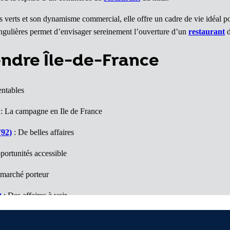
es verts et son dynamisme commercial, elle offre un cadre de vie idéal p
singulières permet d’envisager sereinement l’ouverture d’un
restaurant
d
endre Île-de-France
entables
: La campagne en Ile de France
(92)
: De belles affaires
portunités accessible
marché porteur
)
: Des affaires à voir
 belles surprises